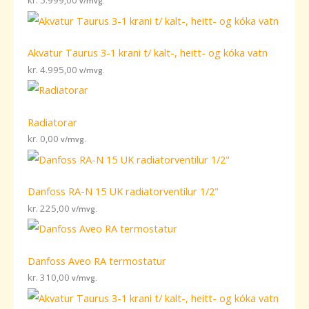
kr.
5.999,00
v/mvg.
Akvatur Taurus 3-1 krani t/ kalt-, heitt- og kóka vatn
kr.
4.995,00
v/mvg.
Radiatorar
kr.
0,00
v/mvg.
Danfoss RA-N 15 UK radiatorventilur 1/2"
kr.
225,00
v/mvg.
Danfoss Aveo RA termostatur
kr.
310,00
v/mvg.