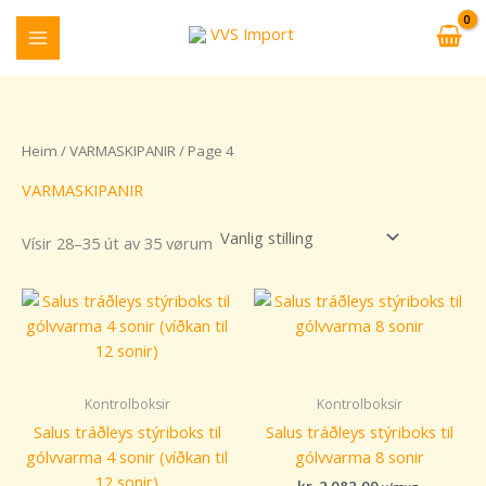
Skip
to
content
Heim
/
VARMASKIPANIR
/ Page 4
VARMASKIPANIR
Vísir 28–35 út av 35 vørum
Kontrolboksir
Kontrolboksir
Salus tráðleys stýriboks til
Salus tráðleys stýriboks til
gólvvarma 4 sonir (víðkan til
gólvvarma 8 sonir
12 sonir)