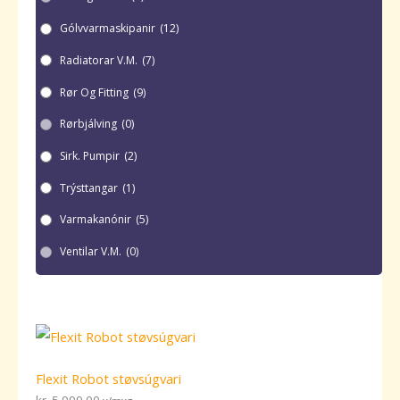
Gólvvarmaskipanir
(12)
Radiatorar V.m.
(7)
Rør Og Fitting
(9)
Rørbjálving
(0)
Sirk. Pumpir
(2)
Trýsttangar
(1)
Varmakanónir
(5)
Ventilar V.m.
(0)
Flexit Robot støvsúgvari