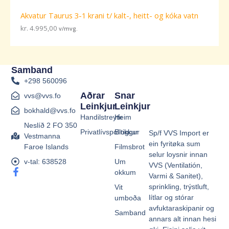
Akvatur Taurus 3-1 krani t/ kalt-, heitt- og kóka vatn
kr.
4.995,00
v/mvg.
Samband
+298 560096
Aðrar
Snar
vvs@vvs.fo
Leinkjur
Leinkjur
bokhald@vvs.fo
Handilstreytir
Heim
Neslíð 2 FO 350
Privatlívspolitikkur
Bloggur
Sp/f VVS Import er
Vestmanna
ein fyritøka sum
Faroe Islands
Filmsbrot
selur loysnir innan
v-tal: 638528
Um
VVS (Ventilatión,
F
okkum
Varmi & Sanitet),
a
sprinkling, trýstluft,
Vit
c
e
lítlar og stórar
umboða
b
avfuktaraskipanir og
Samband
o
annars alt innan hesi
o