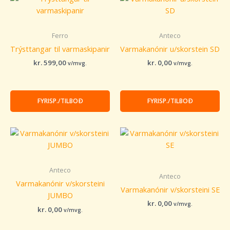
Ferro
Anteco
Trýsttangar til varmaskipanir
Varmakanónir u/skorstein SD
kr.
599,00
kr.
0,00
v/mvg.
v/mvg.
FYRISP./TILBOÐ
FYRISP./TILBOÐ
Anteco
Anteco
Varmakanónir v/skorsteini
Varmakanónir v/skorsteini SE
JUMBO
kr.
0,00
v/mvg.
kr.
0,00
v/mvg.