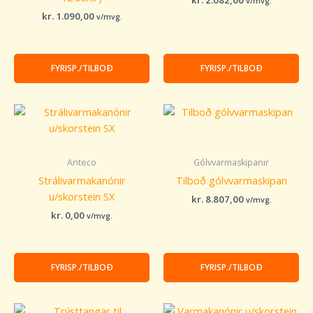
kr.
2.082,00
v/mvg.
kr.
1.090,00
v/mvg.
FYRISP./TILBOÐ
FYRISP./TILBOÐ
Anteco
Gólvvarmaskipanir
Strálivarmakanónir
Tilboð gólvvarmaskipan
u/skorstein SX
kr.
8.807,00
v/mvg.
kr.
0,00
v/mvg.
FYRISP./TILBOÐ
FYRISP./TILBOÐ