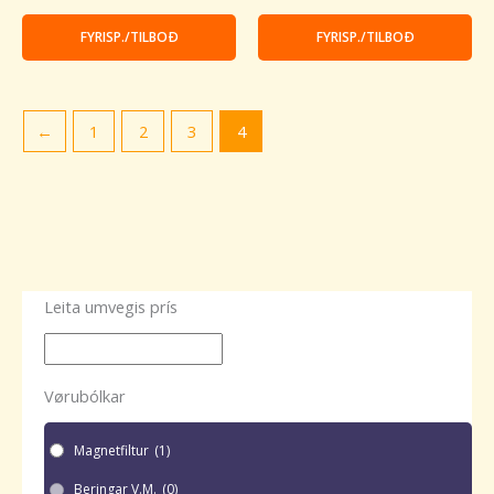
FYRISP./TILBOÐ
FYRISP./TILBOÐ
←
1
2
3
4
Leita umvegis prís
Vørubólkar
Magnetfiltur
(1)
Beringar V.m.
(0)