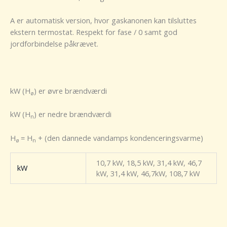
A er automatisk version, hvor gaskanonen kan tilsluttes
ekstern termostat. Respekt for fase / 0 samt god
jordforbindelse påkrævet.
kW (H
) er øvre brændværdi
ø
kW (H
) er nedre brændværdi
n
H
= H
+ (den dannede vandamps kondenceringsvarme)
ø
n
10,7 kW, 18,5 kW, 31,4 kW, 46,7
kW
kW, 31,4 kW, 46,7kW, 108,7 kW