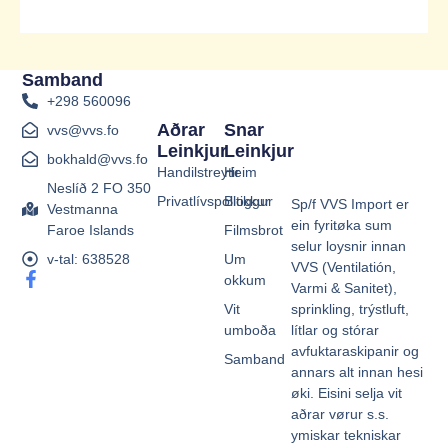
Samband
+298 560096
Aðrar
Snar
vvs@vvs.fo
Leinkjur
Leinkjur
bokhald@vvs.fo
Handilstreytir
Heim
Neslíð 2 FO 350
Privatlívspolitikkur
Bloggur
Sp/f VVS Import er
Vestmanna
ein fyritøka sum
Faroe Islands
Filmsbrot
selur loysnir innan
v-tal: 638528
Um
VVS (Ventilatión,
F
okkum
Varmi & Sanitet),
a
sprinkling, trýstluft,
Vit
c
e
lítlar og stórar
umboða
b
avfuktaraskipanir og
Samband
o
annars alt innan hesi
o
øki. Eisini selja vit
k
aðrar vørur s.s.
-
ymiskar tekniskar
f