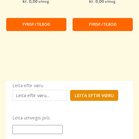
kr.
0,00
kr.
0,00
v/mvg.
v/mvg.
FYRISP./TILBOÐ
FYRISP./TILBOÐ
Leita eftir vøru
LEITA EFTIR VØRU
Leita umvegis prís