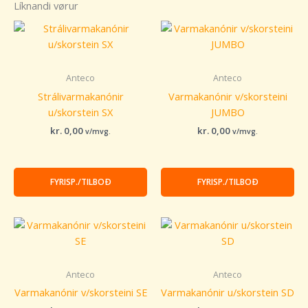
Líknandi vørur
Anteco
Anteco
Strálivarmakanónir
Varmakanónir v/skorsteini
u/skorstein SX
JUMBO
kr.
0,00
kr.
0,00
v/mvg.
v/mvg.
FYRISP./TILBOÐ
FYRISP./TILBOÐ
Anteco
Anteco
Varmakanónir v/skorsteini SE
Varmakanónir u/skorstein SD