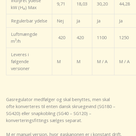
Indfyret ydelse
9,71
18,03
30,20
44,28
kW (H
) Max
ø
Regulerbar ydelse
Nej
Ja
Ja
Ja
Luftmængde
420
420
1100
1250
3
m
/h
Leveres i
følgende
M
M
M / A
M / A
versioner
Gasregulator medfølger og skal benyttes, men skal
ofte konverteres til enten dansk skruegevind (SG180 –
SG420) eller snapkobling (SG40 – SG120) –
konverteringsfittings sælges separat.
M er manuel version, hvor gaskanonen er i konstant drift.