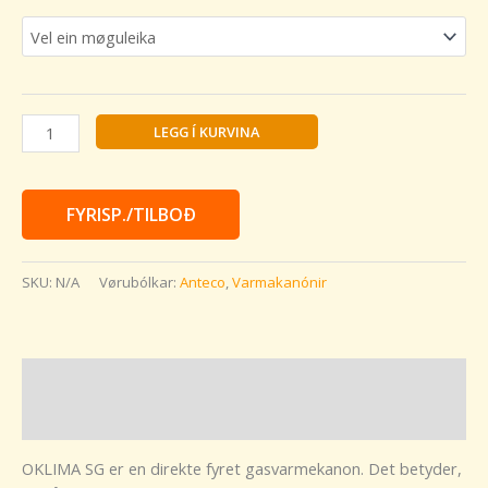
LEGG Í KURVINA
FYRISP./TILBOÐ
SKU:
N/A
Vørubólkar:
Anteco
,
Varmakanónir
Vøru lýsing
Kunning
OKLIMA SG er en direkte fyret gasvarmekanon. Det betyder,