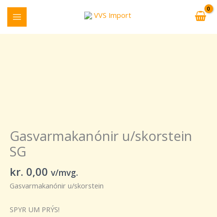
Skip
to
content
Gasvarmakanónir
u/skorstein
SG
quantity
Gasvarmakanónir u/skorstein
SG
kr.
0,00
v/mvg.
Gasvarmakanónir u/skorstein
SPYR UM PRÝS!