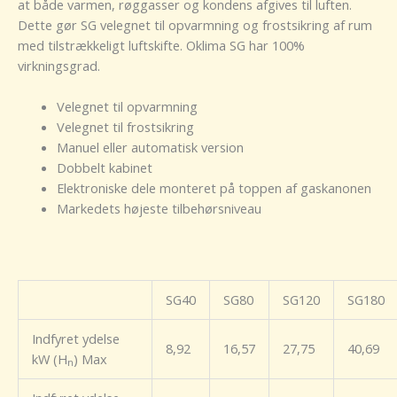
at både varmen, røggasser og kondens afgives til luften.
Dette gør SG velegnet til opvarmning og frostsikring af rum
med tilstrækkeligt luftskifte. Oklima SG har 100%
virkningsgrad.
Velegnet til opvarmning
Velegnet til frostsikring
Manuel eller automatisk version
Dobbelt kabinet
Elektroniske dele monteret på toppen af gaskanonen
Markedets højeste tilbehørsniveau
SG40
SG80
SG120
SG180
Indfyret ydelse
8,92
16,57
27,75
40,69
kW (H
) Max
n