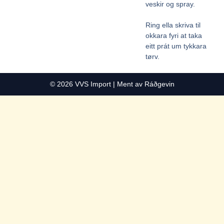
veskir og spray.
Ring ella skriva til
okkara fyri at taka
eitt prát um tykkara
tørv.
© 2026 VVS Import |
Ment av Ráðgevin