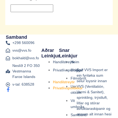
Samband
+298 560096
Aðrar
Snar
vvs@vvs.fo
Leinkjur
Leinkjur
bokhald@vvs.fo
Handilstreytir
Heim
Neslíð 2 FO 350
Sp/f VVS Import er
Privatlívspolitikkur
Bloggur
Vestmanna
ein fyritøka sum
Faroe Islands
Filmsbrot
selur loysnir innan
Handilstreytir
v-tal: 638528
VVS (Ventilatión,
Um
Privatlívspolitikkur
F
Varmi & Sanitet),
okkum
a
sprinkling, trýstluft,
c
Vit
e
lítlar og stórar
umboða
b
avfuktaraskipanir og
o
annars alt innan hesi
Samband
o