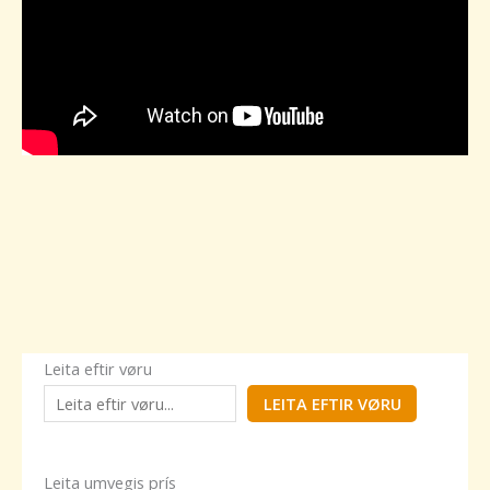
Leita eftir vøru
LEITA EFTIR VØRU
Leita umvegis prís