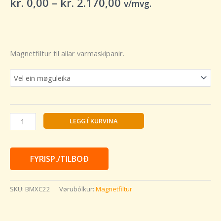
kr.
0,00
–
kr.
2.170,00
v/mvg.
Magnetfiltur til allar varmaskipanir.
LEGG Í KURVINA
FYRISP./TILBOÐ
SKU:
BMXC22
Vørubólkur:
Magnetfiltur