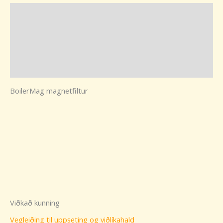
Vøru lýsing
Viðkað kunning
Kunning
Filmsbrot
BoilerMag magnetfiltur
Viðkað kunning
Vegleiðing til uppseting og viðlíkahald