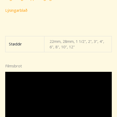
Lýsingarblað
22mm, 28mm, 1 1/2", 2", 3", 4",
Støddir
6", 8", 10", 12"
Filmsbrot