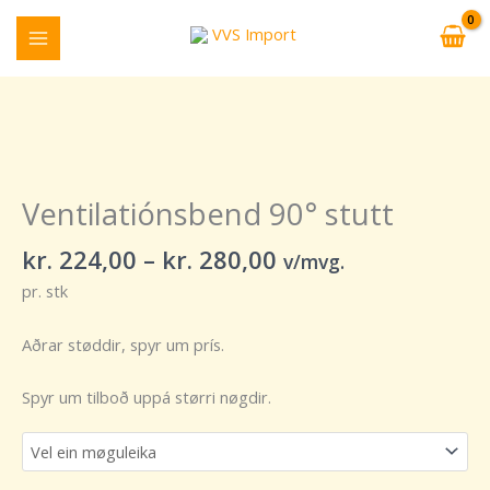
Skip
to
content
Price
Ventilatiónsbend
range:
90°
kr. 224,00
stutt
Ventilatiónsbend 90° stutt
through
quantity
kr. 280,00
kr.
224,00
–
kr.
280,00
v/mvg.
pr. stk
Aðrar støddir, spyr um prís.
Spyr um tilboð uppá størri nøgdir.