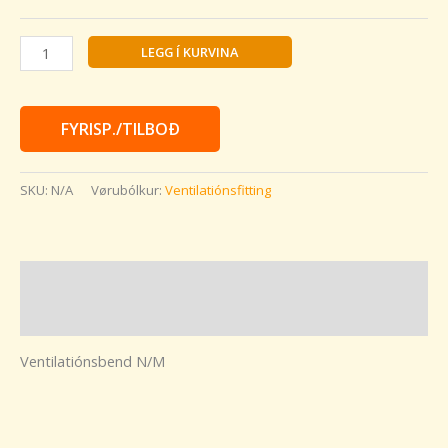
LEGG Í KURVINA
FYRISP./TILBOÐ
SKU:
N/A
Vørubólkur:
Ventilatiónsfitting
Vøru lýsing
Kunning
Ventilatiónsbend N/M