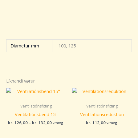
Diametur mm
100, 125
Líknandi vørur
Price
range:
kr. 126,00
through
Ventilatiónsfitting
Ventilatiónsfitting
kr. 132,00
Ventilatiónsbend 15°
Ventilatiónsreduktión
kr.
126,00
–
kr.
132,00
kr.
112,00
v/mvg.
v/mvg.