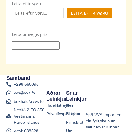
Leita eftir vøru
LEITA EFTIR VØRU
Leita umvegis prís
Samband
+298 560096
Aðrar
Snar
vvs@vvs.fo
Leinkjur
Leinkjur
bokhald@vvs.fo
Handilstreytir
Heim
Neslíð 2 FO 350
Privatlívspolitikkur
Bloggur
Sp/f VVS Import er
Vestmanna
ein fyritøka sum
Faroe Islands
Filmsbrot
selur loysnir innan
v-tal: 638528
Um