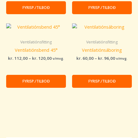
FYRISP./TILBOÐ
FYRISP./TILBOÐ
Price
Price
range:
range:
kr. 112,00
kr. 60,00
through
through
Ventilatiónsfitting
Ventilatiónsfitting
kr. 120,00
kr. 96,00
Ventilatiónsbend 45°
Ventilatiónsáboring
kr.
112,00
–
kr.
120,00
kr.
60,00
–
kr.
96,00
v/mvg.
v/mvg.
FYRISP./TILBOÐ
FYRISP./TILBOÐ