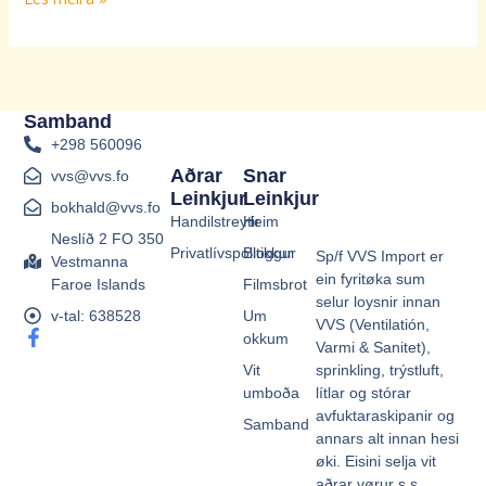
Samband
+298 560096
Aðrar
Snar
vvs@vvs.fo
Leinkjur
Leinkjur
bokhald@vvs.fo
Handilstreytir
Heim
Neslíð 2 FO 350
Privatlívspolitikkur
Bloggur
Sp/f VVS Import er
Vestmanna
ein fyritøka sum
Faroe Islands
Filmsbrot
selur loysnir innan
v-tal: 638528
Um
VVS (Ventilatión,
F
okkum
Varmi & Sanitet),
a
sprinkling, trýstluft,
Vit
c
e
lítlar og stórar
umboða
b
avfuktaraskipanir og
Samband
o
annars alt innan hesi
o
øki. Eisini selja vit
k
aðrar vørur s.s.