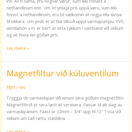
inn. Av tí sama, eru nógvar vørur, sum ikki finnast á
nethandlinum enn. Um tit ynskja prís uppá vøru, sum ikki
finnist á nethandlinum, eru tit vælkomin at ringja ella skriva
til okkara. Um ynski er at fáa tilboð uppá varmapumpu, VVS,
ventilatión v.m. er bert at seta tykkum í samband við okkum
og vit finna ein góðan prís.
Les meira »
Magnetfiltur við kúluventilum
Magnetfiltur
við
kúluventilum
Nýtt
/
vvs
Tryggja tín varmaskipan við einum sera góðum magnetfiltri.
Magnetfiltrið er sera lætt at servisera. Passar til alt slag av
varmaskipanum. Fáast úr 22mm – 3/4″ upp til 12″ Tosa við
okkum um tað røttu støddina.
Les meira »