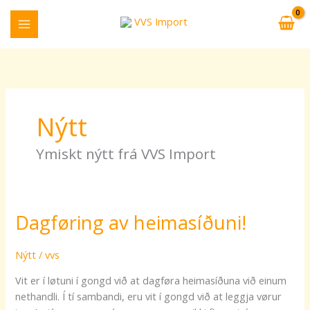
Skip
to
content
Nýtt
Ymiskt nýtt frá VVS Import
Dagføring av heimasíðuni!
Dagføring
av
heimasíðuni!
Nýtt
/
vvs
Vit er í løtuni í gongd við at dagføra heimasíðuna við einum
nethandli. Í tí sambandi, eru vit í gongd við at leggja vørur