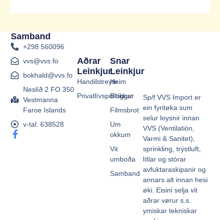
Samband
+298 560096
Aðrar
Snar
vvs@vvs.fo
Leinkjur
Leinkjur
bokhald@vvs.fo
Handilstreytir
Heim
Neslíð 2 FO 350
Privatlívspolitikkur
Bloggur
Sp/f VVS Import er
Vestmanna
ein fyritøka sum
Faroe Islands
Filmsbrot
selur loysnir innan
v-tal: 638528
Um
VVS (Ventilatión,
F
okkum
Varmi & Sanitet),
a
sprinkling, trýstluft,
Vit
c
e
lítlar og stórar
umboða
b
avfuktaraskipanir og
Samband
o
annars alt innan hesi
o
øki. Eisini selja vit
k
aðrar vørur s.s.
-
ymiskar tekniskar
f