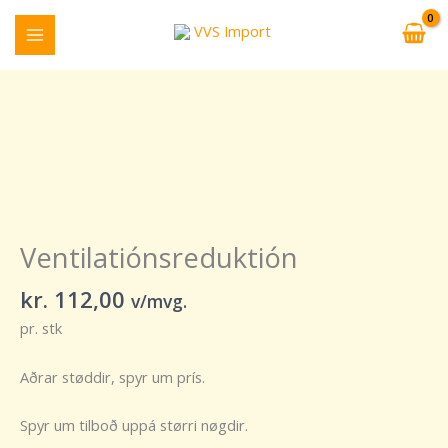
Skip
to
content
Ventilatiónsreduktión
quantity
Ventilatiónsreduktión
kr.
112,00
v/mvg.
pr. stk
Aðrar støddir, spyr um prís.
Spyr um tilboð uppá størri nøgdir.