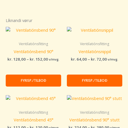
Líknandi vørur
Price
Price
range:
range:
kr. 128,00
kr. 64,00
through
through
Ventilatiónsfitting
Ventilatiónsfitting
kr. 152,00
kr. 72,00
Ventilatiónsbend 90°
Ventilatiónsnippil
kr.
128,00
–
kr.
152,00
kr.
64,00
–
kr.
72,00
v/mvg.
v/mvg.
FYRISP./TILBOÐ
FYRISP./TILBOÐ
Price
Price
range:
range:
kr. 112,00
kr. 224,00
through
through
Ventilatiónsfitting
Ventilatiónsfitting
kr. 120,00
kr. 280,00
Ventilatiónsbend 45°
Ventilatiónsbend 90° stutt
kr.
112,00
–
kr.
120,00
kr.
224,00
–
kr.
280,00
v/mvg.
v/mvg.