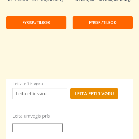
FYRISP./TILBOÐ
FYRISP./TILBOÐ
Leita eftir vøru
LEITA EFTIR VØRU
Leita umvegis prís