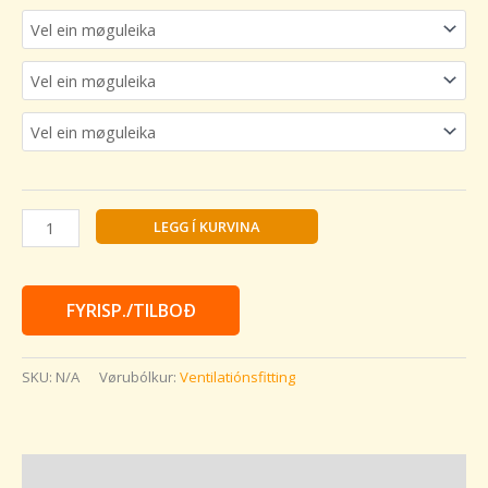
LEGG Í KURVINA
FYRISP./TILBOÐ
SKU:
N/A
Vørubólkur:
Ventilatiónsfitting
Vøru lýsing